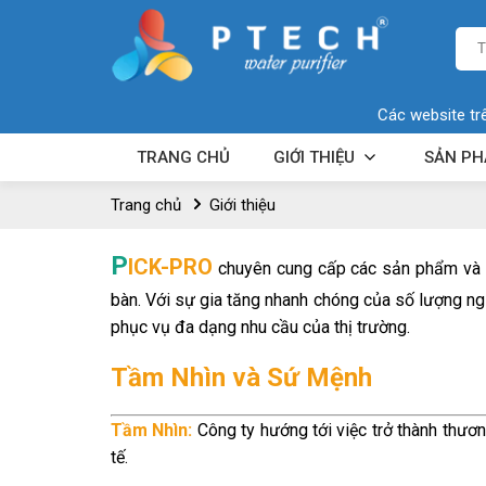
Các website tr
TRANG CHỦ
GIỚI THIỆU
SẢN P
Trang chủ
Giới thiệu
P
ICK-PRO
chuyên cung cấp các sản phẩm và th
bàn. Với sự gia tăng nhanh chóng của số lượng ngư
phục vụ đa dạng nhu cầu của thị trường.
Tầm Nhìn và Sứ Mệnh
Tầm Nhìn:
Công ty hướng tới việc trở thành thươn
tế.