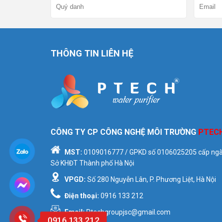
THÔNG TIN LIÊN HỆ
CÔNG TY CP CÔNG NGHỆ MÔI TRƯỜNG
PTEC
MST:
0109016777
/ GPKD số
0106025205
cấp ngà
Sở KHĐT Thành phố Hà Nội
VPGD:
Số 280 Nguyễn Lân, P. Phương Liệt, Hà Nội
Điện thoại:
0916 133 212
Email:
Ptechgroupjsc@gmail.com
0916 133 212