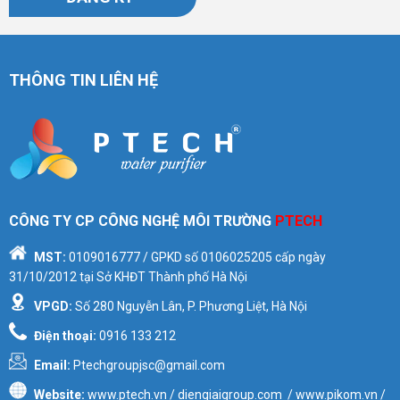
THÔNG TIN LIÊN HỆ
CÔNG TY CP CÔNG NGHỆ MÔI TRƯỜNG
PTECH
MST:
0109016777
/ GPKD số
0106025205
cấp ngày
31/10/2012 tại Sở KHĐT Thành phố Hà Nội
VPGD:
Số 280 Nguyễn Lân, P. Phương Liệt, Hà Nội
Điện thoại:
0916 133 212
Email:
Ptechgroupjsc@gmail.com
Website:
www.ptech.vn / diengiaigroup.com / www.pikom.vn /