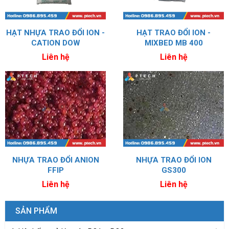
HẠT NHỰA TRAO ĐỔI ION -
HẠT TRAO ĐỔI ION -
CATION DOW
MIXBED MB 400
Liên hệ
Liên hệ
NHỰA TRAO ĐỔI ANION
NHỰA TRAO ĐỔI ION
FFIP
GS300
Liên hệ
Liên hệ
SẢN PHẨM