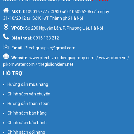
MST:
0109016777
/ GPKD số
0106025205
cấp ngày
31/10/2012 tại Sở KHĐT Thành phố Hà Nội
VPGD:
Số 280 Nguyễn Lân, P. Phương Liệt, Hà Nội
Điện thoại:
0916 133 212
Email:
Ptechgroupjsc@gmail.com
Website:
www.ptech.vn / diengiaigroup.com / www.pikom.vn /
pikomwater.com / thegioiionkiem.net
HỖ TRỢ
Hướng dẫn mua hàng
Chính sách vận chuyển
Hướng dẫn thanh toán
Chính sách bán hàng
Chính sách bảo hành
Chính sách đổi hàng