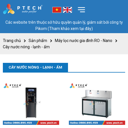
Các website trên thuộc sở hữu quyền quản lý, giám sát bởi công ty
Pikom (Tham khảo xem tại đây)
Trang chủ
Sản phẩm
Máy lọc nước gia đình RO - Nano
Cây nước nóng - lạnh - ấm
CÂY NƯỚC NÓNG - LẠNH - ẤM