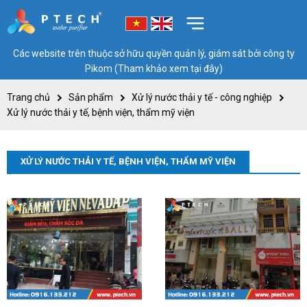
Các website trên thuộc sở hữu quyền quản lý, giám sát bởi công ty
Pikom (Tham khảo xem tại đây)
Trang chủ
Sản phẩm
Xử lý nước thải y tế - công nghiệp
Xử lý nước thải y tế, bệnh viện, thẩm mỹ viện
XỬ LÝ NƯỚC THẢI Y TẾ, BỆNH VIỆN, THẨM MỸ VIỆN