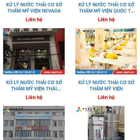
XỬ LÝ NƯỚC THẢI CƠ SỞ
XỬ LÝ NƯỚC THẢI CƠ SỞ
THẨM MỸ VIỆN NEVADA
THẨM MỸ VIỆN QUỐC TẾ
BALLY
Liên hệ
Liên hệ
XỬ LÝ NƯỚC THẢI CƠ SỞ
XỬ LÝ NƯỚC THẢI CƠ SỞ
THẨM MỸ VIỆN THÁI
THẨM MỸ VIỆN
HOÀNG
Liên hệ
Liên hệ