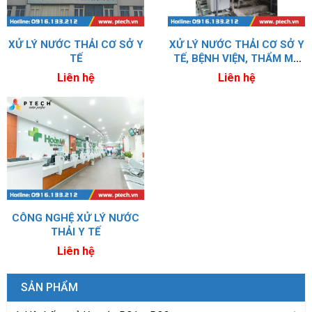
XỬ LÝ NƯỚC THẢI CƠ SỞ Y
XỬ LÝ NƯỚC THẢI CƠ SỞ Y
TẾ
TẾ, BỆNH VIỆN, THẨM MỸ
VIỆN
Liên hệ
Liên hệ
CÔNG NGHỆ XỬ LÝ NƯỚC
THẢI Y TẾ
Liên hệ
SẢN PHẨM