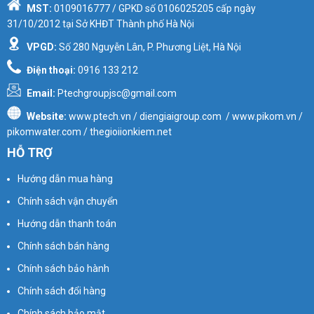
MST:
0109016777
/ GPKD số
0106025205
cấp ngày
31/10/2012 tại Sở KHĐT Thành phố Hà Nội
VPGD:
Số 280 Nguyễn Lân, P. Phương Liệt, Hà Nội
Điện thoại:
0916 133 212
Email:
Ptechgroupjsc@gmail.com
Website:
www.ptech.vn / diengiaigroup.com / www.pikom.vn /
pikomwater.com / thegioiionkiem.net
HỖ TRỢ
Hướng dẫn mua hàng
Chính sách vận chuyển
Hướng dẫn thanh toán
Chính sách bán hàng
Chính sách bảo hành
Chính sách đổi hàng
Chính sách bảo mật