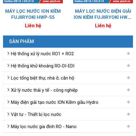
MÁY LỌC NƯỚC ION KIỀM
MÁY LỌC NƯỚC ĐIỆN GIẢI
FUJIIRYOKI HWP-55
ION KIỀM FUJIIRYOKI HWP-
77
Liên hệ
Liên hệ
SẢN PHẨM
Hệ thống xử lý nước RO1 + RO2
Hệ thống khử khoáng RO-DI-EDI
Lọc tổng biệt thự, nhà ở, căn hộ
Xử lý nước thải y tế - công nghiệp
Máy điện giải tạo nước ION Kiềm giầu Hydro
Vật tư - Thiết bị lọc nước
Máy lọc nước gia đình RO - Nano