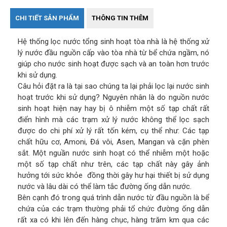
CHI TIẾT SẢN PHẨM
THÔNG TIN THÊM
Hệ thống lọc nước tổng sinh hoạt tòa nhà là hệ thống xử
lý nước đầu nguồn cấp vào tòa nhà từ bể chứa ngầm, nó
giúp cho nước sinh hoạt được sạch và an toàn hơn trước
khi sử dụng.
Câu hỏi đặt ra là tại sao chúng ta lại phải lọc lại nước sinh
hoạt trước khi sử dụng? Nguyên nhân là do nguồn nước
sinh hoạt hiện nay hay bị ô nhiễm một số tạp chất rất
điển hình mà các trạm xử lý nước không thể lọc sạch
được do chi phí xử lý rất tốn kém, cụ thể như: Các tạp
chất hữu cơ, Amoni, Đá vôi, Asen, Mangan và cặn phèn
sắt. Một nguần nước sinh hoạt có thể nhiễm một hoặc
một số tạp chất như trên, các tạp chất này gây ảnh
hưởng tới sức khỏe đồng thời gây hư hại thiết bị sử dụng
nước và lâu dài có thể làm tắc đường ống dẫn nước.
Bên cạnh đó trong quá trình dẫn nước từ đầu nguồn là bể
chứa của các trạm thường phải tổ chức đường ống dẫn
rất xa có khi lên đến hàng chục, hàng trăm km qua các