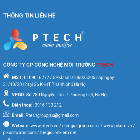
THÔNG TIN LIÊN HỆ
CÔNG TY CP CÔNG NGHỆ MÔI TRƯỜNG
PTECH
MST:
0109016777
/ GPKD số
0106025205
cấp ngày
31/10/2012 tại Sở KHĐT Thành phố Hà Nội
VPGD:
Số 280 Nguyễn Lân, P. Phương Liệt, Hà Nội
Điện thoại:
0916 133 212
Email:
Ptechgroupjsc@gmail.com
Website:
www.ptech.vn / diengiaigroup.com / www.pikom.vn /
pikomwater.com / thegioiionkiem.net