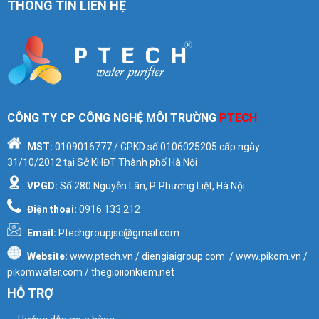
THÔNG TIN LIÊN HỆ
CÔNG TY CP CÔNG NGHỆ MÔI TRƯỜNG
PTECH
MST:
0109016777
/ GPKD số
0106025205
cấp ngày
31/10/2012 tại Sở KHĐT Thành phố Hà Nội
VPGD:
Số 280 Nguyễn Lân, P. Phương Liệt, Hà Nội
Điện thoại:
0916 133 212
Email:
Ptechgroupjsc@gmail.com
Website:
www.ptech.vn / diengiaigroup.com / www.pikom.vn /
pikomwater.com / thegioiionkiem.net
HỖ TRỢ