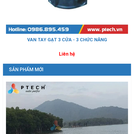
VAN TAY GẠT 3 CỬA - 3 CHỨC NĂNG
Liên hệ
SẢN PHẨM MỚI