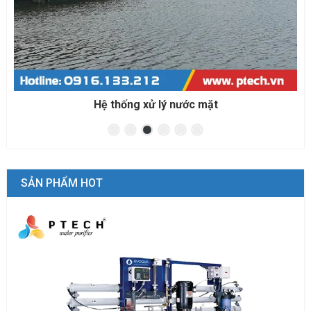
ớc mặt
Hệ thống xử lý nước biển cho nuô
SẢN PHẨM HOT