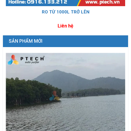
RO TỪ 1000L TRỞ LÊN
Liên hệ
SẢN PHẨM MỚI