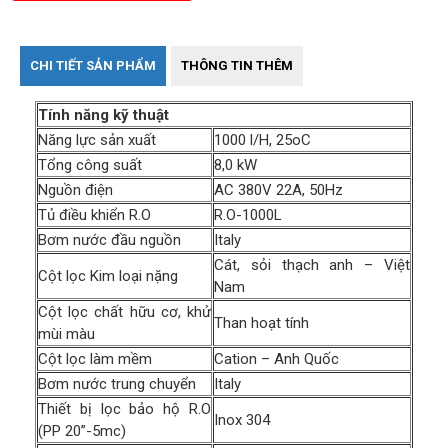
CHI TIẾT SẢN PHẨM
THÔNG TIN THÊM
Tính năng kỹ thuật
Năng lực sản xuất
1000 l/H, 25oC
Tổng công suất
8,0 kW
Nguồn điện
AC 380V 22A, 50Hz
Tủ điều khiển R.O
R.O-1000L
Bơm nước đầu nguồn
Italy
Cát, sỏi thạch anh – Việt
Cột lọc Kim loại nặng
Nam
Cột lọc chất hữu cơ, khử
Than hoạt tính
mùi màu
Cột lọc làm mềm
Cation – Anh Quốc
Bơm nước trung chuyển
Italy
Thiết bị lọc bảo hộ R.O
Inox 304
(PP 20”-5mc)