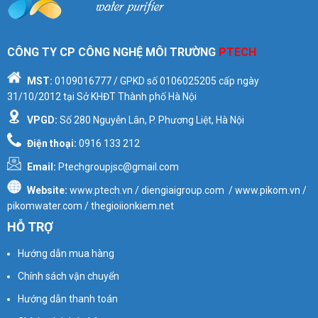
CÔNG TY CP CÔNG NGHỆ MÔI TRƯỜNG
PTECH
MST:
0109016777
/ GPKD số
0106025205
cấp ngày
31/10/2012 tại Sở KHĐT Thành phố Hà Nội
VPGD:
Số 280 Nguyễn Lân, P. Phương Liệt, Hà Nội
Điện thoại:
0916 133 212
Email:
Ptechgroupjsc@gmail.com
Website:
www.ptech.vn / diengiaigroup.com / www.pikom.vn /
pikomwater.com / thegioiionkiem.net
HỖ TRỢ
Hướng dẫn mua hàng
Chính sách vận chuyển
Hướng dẫn thanh toán