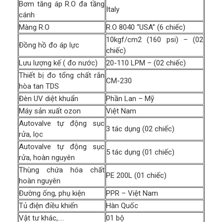
Bơm tăng áp R.O đa tầng
Italy
cánh
Màng R.O
R.O 8040 “USA” (6 chiếc)
10kgf/cm2 (160 psi) – (02
Đồng hồ đo áp lực
chiếc)
Lưu lượng kế ( đo nước)
20-110 LPM – (02 chiếc)
Thiết bị đo tổng chất rắn
CM-230
hòa tan TDS
Đèn UV diệt khuẩn
Phần Lan – Mỹ
Máy sản xuất ozon
Việt Nam
Autovalve tự động sục
3 tác dụng (02 chiếc)
rửa, lọc
Autovalve tự động sục
5 tác dụng (01 chiếc)
rửa, hoàn nguyên
Thùng chứa hóa chất
PE 200L (01 chiếc)
hoàn nguyên
Đường ống, phụ kiện
PPR – Việt Nam
Tủ điện điều khiển
Hàn Quốc
Vật tư khác,….
01 bộ