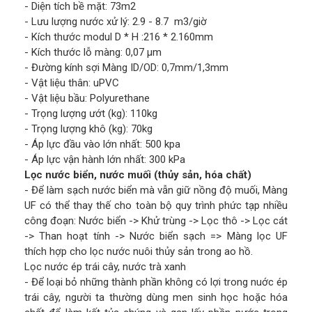
- Diện tích bề mặt: 73m2
- Lưu lượng nước xử lý: 2.9 - 8.7 m3/giờ
- Kích thước modul D * H :216 * 2.160mm
- Kích thước lỗ màng: 0,07 µm
- Đường kính sợi Màng ID/OD: 0,7mm/1,3mm
- Vật liệu thân: uPVC
- Vật liệu bầu: Polyurethane
- Trọng lượng ướt (kg): 110kg
- Trọng lượng khô (kg): 70kg
- Áp lực đầu vào lớn nhất: 500 kpa
- Áp lực vận hành lớn nhất: 300 kPa
Lọc nước biển, nước muối (thủy sản, hóa chất)
- Để làm sạch nước biển mà vẫn giữ nồng độ muối, Màng
UF có thể thay thế cho toàn bộ quy trình phức tạp nhiều
công đoạn: Nước biển -> Khử trùng -> Lọc thô -> Lọc cát
-> Than hoạt tính -> Nước biển sạch => Màng lọc UF
thích hợp cho lọc nước nuôi thủy sản trong ao hồ.
Lọc nước ép trái cây, nước trà xanh
- Để loại bỏ những thành phần không có lợi trong nuớc ép
trái cây, người ta thường dùng men sinh học hoặc hóa