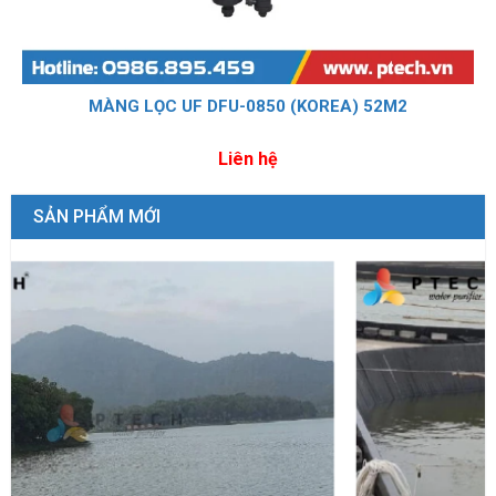
MÀNG LỌC UF DFU-0850 (KOREA) 52M2
Liên hệ
SẢN PHẨM MỚI