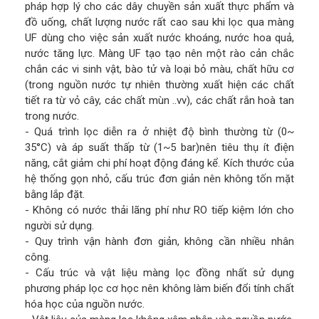
pháp hợp lý cho các dây chuyền sản xuất thực phẩm và
đồ uống, chất lượng nước rất cao sau khi lọc qua màng
UF dùng cho việc sản xuất nước khoáng, nước hoa quả,
nước tăng lực. Màng UF tạo tạo nên một rào cản chắc
chắn các vi sinh vật, bào tử và loại bỏ màu, chất hữu cơ
(trong nguồn nước tự nhiên thường xuất hiện các chất
tiết ra từ vỏ cây, các chất mùn ..vv), các chất rắn hoà tan
trong nước.
- Quá trình lọc diễn ra ở nhiệt độ bình thường từ (0~
35°C) và áp suất thấp từ (1~5 bar)nên tiêu thụ ít điện
năng, cắt giảm chi phí hoạt động đáng kể. Kích thước của
hệ thống gọn nhỏ, cấu trúc đơn giản nên không tốn mặt
bằng lắp đặt.
- Không có nước thải lãng phí như RO tiếp kiệm lớn cho
người sử dụng.
- Quy trình vận hành đơn giản, không cần nhiều nhân
công.
- Cấu trúc và vật liệu màng lọc đồng nhất sử dụng
phương pháp lọc cơ học nên không làm biến đổi tính chất
hóa học của nguồn nước.