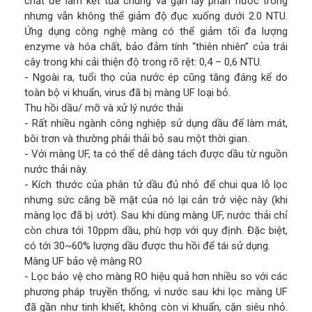
chất để làm kết tủa chúng và gạn lấy phần nước trong
nhưng vẫn không thể giảm độ đục xuống dưới 2.0 NTU.
Ứng dụng công nghệ màng có thể giảm tối đa lượng
enzyme và hóa chất, bảo đảm tính “thiên nhiên” của trái
cây trong khi cải thiện độ trong rõ rệt: 0,4 – 0,6 NTU.
- Ngoài ra, tuổi thọ của nước ép cũng tăng đáng kể do
toàn bộ vi khuẩn, virus đã bị màng UF loại bỏ.
Thu hồi dầu/ mỡ và xử lý nước thải
- Rất nhiều ngành công nghiệp sử dụng dầu để làm mát,
bôi trơn và thường phải thải bỏ sau một thời gian.
- Với màng UF, ta có thể dễ dàng tách được dầu từ nguồn
nước thải này.
- Kích thước của phân tử dầu đủ nhỏ để chui qua lỗ lọc
nhưng sức căng bề mặt của nó lại cản trở việc này (khi
màng lọc đã bị ướt). Sau khi dùng màng UF, nước thải chỉ
còn chưa tới 10ppm dầu, phù hợp với quy định. Đặc biệt,
có tới 30~60% lượng dầu được thu hồi để tái sử dụng.
Màng UF bảo vệ màng RO
- Lọc bảo vệ cho màng RO hiệu quả hơn nhiều so với các
phương pháp truyền thống, vì nước sau khi lọc màng UF
đã gần như tinh khiết, không còn vi khuẩn, cặn siêu nhỏ.