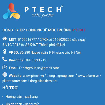
CÔNG TY CP CÔNG NGHỆ MÔI TRƯỜNG
PTECH
MST:
0109016777
/ GPKD số
0106025205
cấp ngày
31/10/2012 tại Sở KHĐT Thành phố Hà Nội
VPGD:
Số 280 Nguyễn Lân, P. Phương Liệt, Hà Nội
Điện thoại:
0916 133 212
Email:
Ptechgroupjsc@gmail.com
Website:
www.ptech.vn / diengiaigroup.com / www.pikom.vn /
pikomwater.com / thegioiionkiem.net
HỖ TRỢ
Hướng dẫn mua hàng
Chính sách vận chuyển