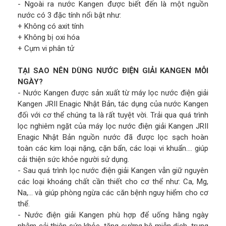
- Ngoài ra nước Kangen được biết đến là một nguồn
nước có 3 đặc tính nổi bật như:
+ Không có axit tính
+ Không bị oxi hóa
+ Cụm vi phân tử
TẠI SAO NÊN DÙNG NƯỚC ĐIỆN GIẢI KANGEN MỖI
NGÀY?
- Nước Kangen được sản xuất từ máy lọc nước điện giải
Kangen JRII Enagic Nhật Bản, tác dụng của nước Kangen
đối với cơ thể chúng ta là rất tuyệt vời. Trải qua quá trình
lọc nghiêm ngặt của máy lọc nước điện giải Kangen JRII
Enagic Nhật Bản nguồn nước đã được lọc sạch hoàn
toàn các kim loại nặng, cặn bẩn, các loại vi khuẩn…. giúp
cải thiện sức khỏe người sử dụng.
- Sau quá trình lọc nước điện giải Kangen vẫn giữ nguyên
các loại khoáng chất cần thiết cho cơ thể như: Ca, Mg,
Na,… và giúp phòng ngừa các căn bệnh nguy hiểm cho cơ
thể.
- Nước điện giải Kangen phù hợp để uống hằng ngày