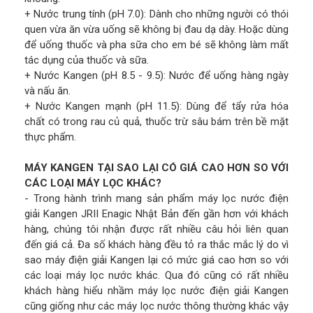
+ Nước trung tính (pH 7.0): Dành cho những người có thói
quen vừa ăn vừa uống sẽ không bị đau dạ dày. Hoặc dùng
để uống thuốc và pha sữa cho em bé sẽ không làm mất
tác dụng của thuốc và sữa.
+ Nước Kangen (pH 8.5 - 9.5): Nước để uống hàng ngày
và nấu ăn.
+ Nước Kangen mạnh (pH 11.5): Dùng để tẩy rửa hóa
chất có trong rau củ quả, thuốc trừ sâu bám trên bề mặt
thực phẩm.
MÁY KANGEN TẠI SAO LẠI CÓ GIÁ CAO HƠN SO VỚI
CÁC LOẠI MÁY LỌC KHÁC?
- Trong hành trình mang sản phẩm máy lọc nước điện
giải Kangen JRII Enagic Nhật Bản đến gần hơn với khách
hàng, chúng tôi nhận được rất nhiều câu hỏi liên quan
đến giá cả. Đa số khách hàng đều tỏ ra thắc mắc lý do vì
sao máy điện giải Kangen lại có mức giá cao hơn so với
các loại máy lọc nước khác. Qua đó cũng có rất nhiều
khách hàng hiểu nhầm máy lọc nước điện giải Kangen
cũng giống như các máy lọc nước thông thường khác vậy