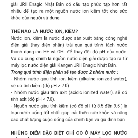
giải JRII Enagic Nhật Bản có cấu tạo phức tạp hơn rất
nhiều để tạo ra một nguồn nước ion kiềm tốt cho sức
khỏe của người sử dụng.
THẾ NÀO LÀ NƯỚC ION, KIỀM?
Nước ion, kiềm là nước được sản xuất bằng công nghệ
điện giải (hay điện phân) trải qua quá trình tách nước
thành dạng ion H+ và OH- để thay đổi độ pH của nước.
Và đó cũng chính là nguồn nước điện giải được tạo ra từ
máy lọc nước điện giải Kangen JRII Enagic Nhật Bản.
Trong quá trình điện phân sẽ tạo được 2 nhóm nước :
- Nhóm nước giàu tính ion, kiềm (alkaline ionized water),
sẽ có tính kiềm (độ pH > 7.0).
- Nhóm nước giàu tính axit (acidic ionized water), sẽ có
tính axit (độ pH < 7.0).
- Nguồn nước giàu tính kiềm (có độ pH từ 8.5 đến 9.5 ) là
loại nước uống tốt nhất giúp cải thiện sức khỏe và nâng
cao chất lượng cuộc sống của chính bạn và gia đình bạn.
NHỮNG ĐIỂM ĐẶC BIỆT CHỈ CÓ Ở MÁY LỌC NƯỚC