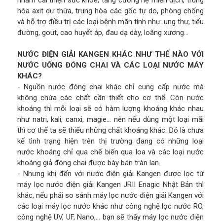
nhằm cải thiện sức khỏe, tăng cường hệ miễn dịch, trung
hòa axit dư thừa, trung hòa các gốc tự do, phòng chống
và hỗ trợ điều trị các loại bệnh mãn tính như: ung thư, tiểu
đường, gout, cao huyết áp, đau dạ dày, loãng xương...
NƯỚC ĐIỆN GIẢI KANGEN KHÁC NHƯ THẾ NÀO VỚI
NƯỚC UỐNG ĐÓNG CHAI VÀ CÁC LOẠI NƯỚC MÁY
KHÁC?
- Nguồn nước đóng chai khác chỉ cung cấp nước mà
không chứa các chất cần thiết cho cơ thể. Còn nước
khoáng thì mỗi loại sẽ có hàm lượng khoáng khác nhau
như natri, kali, canxi, magie… nên nếu dùng một loại mãi
thì cơ thể ta sẽ thiếu những chất khoáng khác. Đó là chưa
kể tình trạng hiện trên thị trường đang có những loại
nước khoáng chỉ qua chế biến qua loa và các loại nước
khoáng giả đóng chai được bày bán tràn lan.
- Nhưng khi đến với nước điện giải Kangen được lọc từ
máy lọc nước điện giải Kangen JRII Enagic Nhật Bản thì
khác, nếu phải so sánh máy lọc nước điện giải Kangen với
các loại máy lọc nước khác như công nghệ lọc nước RO,
công nghệ UV, UF, Nano,… bạn sẽ thấy máy lọc nước điện