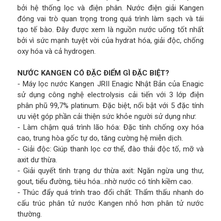
bởi hệ thống lọc và điện phân. Nước điện giải Kangen
đóng vai trò quan trọng trong quá trình làm sạch và tái
tạo tế bào. Đây được xem là nguồn nước uống tốt nhất
bởi vì sức mạnh tuyệt vời của hydrat hóa, giải độc, chống
oxy hóa và cả hydrogen.
NƯỚC KANGEN CÓ ĐẶC ĐIỂM GÌ ĐẶC BIỆT?
- Máy lọc nước Kangen JRII Enagic Nhật Bản của Enagic
sử dụng công nghệ electrolysis cải tiến với 3 lớp điện
phân phũ 99,7% platinum. Đặc biệt, nổi bật với 5 đặc tính
ưu việt góp phần cải thiện sức khỏe người sử dụng như:
- Làm chậm quá trình lão hóa: Đặc tính chống oxy hóa
cao, trung hòa gốc tự do, tăng cường hệ miễn dịch.
- Giải độc: Giúp thanh lọc cơ thể, đào thải độc tố, mỡ và
axit dư thừa.
- Giải quyết tình trạng dư thừa axit: Ngăn ngừa ung thư,
gout, tiểu đường, tiêu hóa…nhờ nước có tính kiềm cao.
- Thúc đẩy quá trình trao đổi chất: Thẩm thấu nhanh do
cấu trúc phân tử nước Kangen nhỏ hơn phân tử nước
thường.