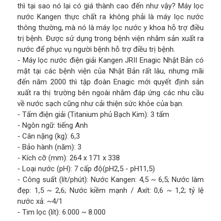
thì tại sao nó lại có giá thành cao đến như vậy? Máy lọc
nước Kangen thực chất ra không phải là máy lọc nước
thông thường, mà nó là máy lọc nước y khoa hỗ trợ điều
trị bệnh. Được sử dụng trong bệnh viện nhằm sản xuất ra
nước để phục vụ người bệnh hỗ trợ điều trị bệnh.
- Máy lọc nước điện giải Kangen JRII Enagic Nhật Bản có
mặt tại các bệnh viện của Nhật Bản rất lâu, nhưng mãi
đến năm 2000 thì tập đoàn Enagic mới quyết định sản
xuất ra thị trường bên ngoài nhằm đáp ứng các nhu cầu
về nước sạch cũng như cải thiện sức khỏe của bạn.
- Tấm điện giải (Titanium phủ Bạch Kim): 3 tấm
- Ngôn ngữ: tiếng Anh
- Cân nặng (kg): 6,3
- Bảo hành (năm): 3
- Kích cỡ (mm): 264 x 171 x 338
- Loại nước (pH): 7 cấp độ(pH2,5 - pH11,5)
- Công suất (lít/phút): Nước Kangen: 4,5 ~ 6,5; Nước làm
đẹp: 1,5 ~ 2,6; Nước kiềm mạnh / Axít: 0,6 ~ 1,2; tỷ lệ
nước xả: ~4/1
- Tim lọc (lít): 6.000 ~ 8.000