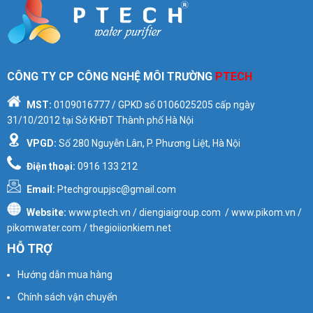
CÔNG TY CP CÔNG NGHỆ MÔI TRƯỜNG
PTECH
MST:
0109016777
/ GPKD số
0106025205
cấp ngày
31/10/2012 tại Sở KHĐT Thành phố Hà Nội
VPGD:
Số 280 Nguyễn Lân, P. Phương Liệt, Hà Nội
Điện thoại:
0916 133 212
Email:
Ptechgroupjsc@gmail.com
Website:
www.ptech.vn / diengiaigroup.com / www.pikom.vn /
pikomwater.com / thegioiionkiem.net
HỖ TRỢ
Hướng dẫn mua hàng
Chính sách vận chuyển