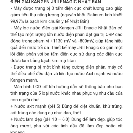
ĐIỆN GIẢI KANGEN JRII ENAGIC NHẬT BẢN
- Máy được trang bị 3 tấm điện cực chất lượng cao giúp
giảm tiêu thụ năng lượng (nguyên khối Platinum tinh khiết
99,97% là bạch kim chuẩn y tế Nhật Bản)
- Máy lọc nước điện giải Kangen JRII Enagic Nhật Bản có
thể tạo một lượng lớn nước điện phân đạt giá trị ORP dao
động trong phạm vị +1130 mV và -800mV, giúp tăng hiệu
quả đến mức tối đa. Thiết kế máy JRII Enagic có gắn một
lõi điện phân với ba tấm điện cực sử dụng các điện cực
được làm bằng bạch kim mạ titan.
- Được trang bị một bình tăng cường điện phân, máy có
thể điều chế đều đặn và liên tục nước Axit mạnh và nước
Kangen mạnh.
- Màn hình LCD cỡ lớn hướng dẫn sẽ thông báo cho bạn
tình trạng của 5 loại nước khác nhau phục vụ nhu cầu của
con người như:
+ Nước axit mạnh (pH 5) Dùng để diệt khuẩn, khử trùng,
sát trùng các dụng cụ như: dao, thớt…
+ Nước làm đẹp (pH 4.0 – 6.0): Dùng để làm đẹp, giúp tóc
óng mượt, pha với các tinh dầu để làm đẹp hoặc xịt
khoáng.