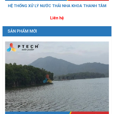
HỆ THỐNG XỬ LÝ NƯỚC THẢI NHA KHOA THANH TÂM
Liên hệ
SẢN PHẨM MỚI