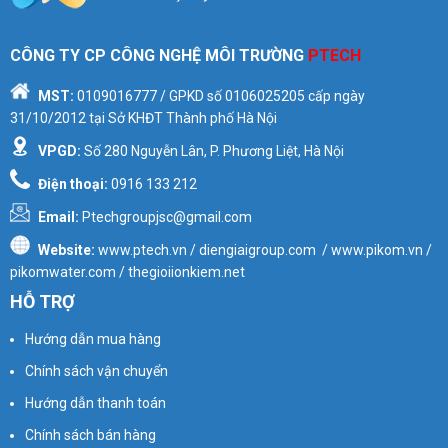
CÔNG TY CP CÔNG NGHỆ MÔI TRƯỜNG
PTECH
MST:
0109016777
/ GPKD số
0106025205
cấp ngày
31/10/2012 tại Sở KHĐT Thành phố Hà Nội
VPGD:
Số 280 Nguyễn Lân, P. Phương Liệt, Hà Nội
Điện thoại:
0916 133 212
Email:
Ptechgroupjsc@gmail.com
Website:
www.ptech.vn / diengiaigroup.com / www.pikom.vn /
pikomwater.com / thegioiionkiem.net
HỖ TRỢ
Hướng dẫn mua hàng
Chính sách vận chuyển
Hướng dẫn thanh toán
Chính sách bán hàng