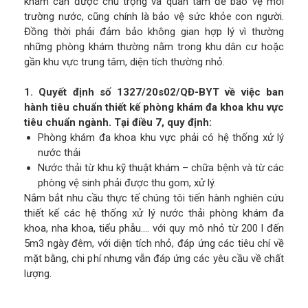
khám cần được chú trọng và quan tâm để bảo vệ môi
trường nước, cũng chính là bảo vệ sức khỏe con người.
Đồng thời phải đảm bảo không gian hợp lý vì thường
những phòng khám thường nằm trong khu dân cư hoặc
gần khu vực trung tâm, diện tích thường nhỏ.
1. Quyết định số 1327/20s02/QĐ-BYT về việc ban
hành tiêu chuẩn thiết kế phòng khám đa khoa khu vực
tiêu chuẩn ngành. Tại điều 7, quy định:
Phòng khám đa khoa khu vực phải có hệ thống xử lý
nước thải
Nước thải từ khu kỹ thuật khám – chữa bệnh và từ các
phòng vệ sinh phải được thu gom, xử lý.
Nắm bắt nhu cầu thực tế chúng tôi tiến hành nghiên cứu
thiết kế các hệ thống xử lý nước thải phòng khám đa
khoa, nha khoa, tiểu phẫu.... với quy mô nhỏ từ 200 l đến
5m3 ngày đêm, với diện tích nhỏ, đáp ứng các tiêu chí về
mặt bằng, chi phí nhưng vẫn đáp ứng các yêu cầu về chất
lượng.