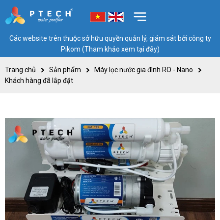
Các website trên thuộc sở hữu quyền quản lý, giám sát bởi công ty
Pikom (Tham khảo xem tại đây)
Trang chủ
Sản phẩm
Máy lọc nước gia đình RO - Nano
Khách hàng đã lắp đặt