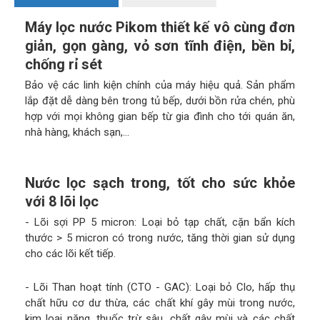
Máy lọc nước Pikom thiết kế vô cùng đơn
giản, gọn gàng, vỏ sơn tĩnh điện, bền bỉ,
chống rỉ sét
Bảo vệ các linh kiện chính của máy hiệu quả. Sản phẩm
lắp đặt dễ dàng bên trong tủ bếp, dưới bồn rửa chén, phù
hợp với mọi không gian bếp từ gia đình cho tới quán ăn,
nhà hàng, khách sạn,...
Nước lọc sạch trong, tốt cho sức khỏe
với 8 lõi lọc
- Lõi sợi PP 5 micron: Loại bỏ tạp chất, cặn bẩn kích
thước > 5 micron có trong nước, tăng thời gian sử dụng
cho các lõi kết tiếp.
- Lõi Than hoạt tính (CTO - GAC): Loại bỏ Clo, hấp thụ
chất hữu cơ dư thừa, các chất khí gây mùi trong nước,
kim loại nặng, thuốc trừ sâu, chất gây mùi và các chất