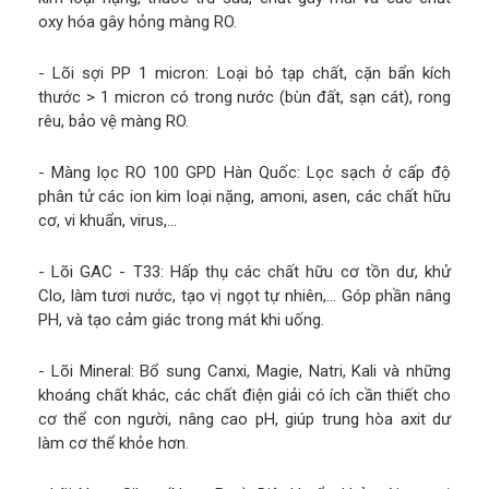
oxy hóa gây hỏng màng RO.
- Lõi sợi PP 1 micron: Loại bỏ tạp chất, cặn bẩn kích
thước > 1 micron có trong nước (bùn đất, sạn cát), rong
rêu, bảo vệ màng RO.
- Màng lọc RO 100 GPD Hàn Quốc: Lọc sạch ở cấp độ
phân tử các ion kim loại nặng, amoni, asen, các chất hữu
cơ, vi khuẩn, virus,…
- Lõi GAC - T33: Hấp thụ các chất hữu cơ tồn dư, khử
Clo, làm tươi nước, tạo vị ngọt tự nhiên,… Góp phần nâng
PH, và tạo cảm giác trong mát khi uống.
- Lõi Mineral: Bổ sung Canxi, Magie, Natri, Kali và những
khoáng chất khác, các chất điện giải có ích cần thiết cho
cơ thể con người, nâng cao pH, giúp trung hòa axit dư
làm cơ thể khỏe hơn.