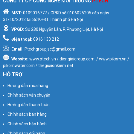
CÔNG TY CP CÔNG NGHỆ MÔI TRƯỜNG
PTECH
MST:
0109016777
/ GPKD số
0106025205
cấp ngày
31/10/2012 tại Sở KHĐT Thành phố Hà Nội
VPGD:
Số 280 Nguyễn Lân, P. Phương Liệt, Hà Nội
Điện thoại:
0916 133 212
Email:
Ptechgroupjsc@gmail.com
Website:
www.ptech.vn / diengiaigroup.com / www.pikom.vn /
pikomwater.com / thegioiionkiem.net
HỖ TRỢ
Hướng dẫn mua hàng
Chính sách vận chuyển
Hướng dẫn thanh toán
Chính sách bán hàng
Chính sách bảo hành
Chính sách đổi hàng