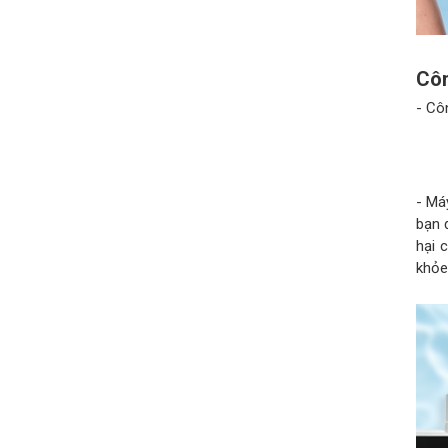
Côn
- Cô
- Má
bạn 
hại 
khỏe