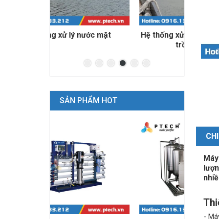
ước mặt
Hệ thống xử lý nước biển cho nuôi
Nước 
trồng thủy sản
SẢN PHẨM HOT
CHI
Máy 
lượn
nhiề
Thi
- Má