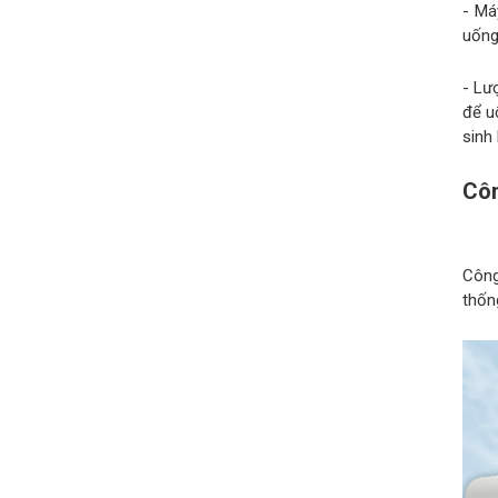
- Má
uống 
- Lư
để u
sinh 
Cô
Công
thốn