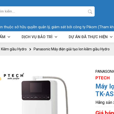
ên thuộc sở hữu quyền quản lý, giám sát bởi công ty Pikom (Tham kh
HẨM
DỊCH VỤ BẢO TRÌ
DỰ ÁN ĐÃ THỰC HIỆN
N Kiềm giầu Hydro
Panasonic Máy điện giải tạo Ion kiềm giầu Hydro
PANASONIC
PTECH
Máy l
TK-AS
Hãng sản 
Giá bán