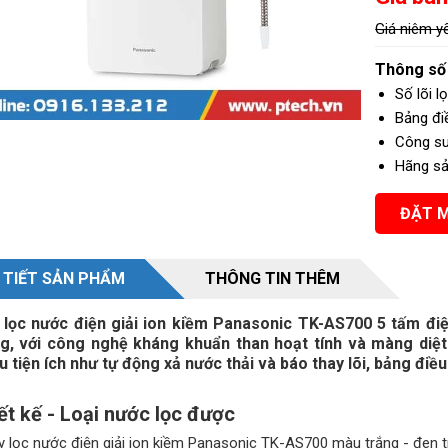
Giá niêm y
Thông số 
giếng khoan, nước ngầm
Nước nhiễm mặn hay nước lợ
Số lõi l
Bảng đi
Công su
Hãng sả
ĐẶT 
 TIẾT SẢN PHẨM
THÔNG TIN THÊM
lọc nước điện giải ion kiềm Panasonic TK-AS700 5 tấm đi
g, với công nghệ kháng khuẩn than hoạt tính và màng diệt 
u tiện ích như tự động xả nước thải và báo thay lõi, bảng điều
ết kế - Loại nước lọc được
y lọc nước điện giải ion kiềm Panasonic TK-AS700 màu trắng - đen tr