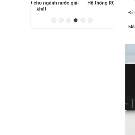
nh nước giải
Hệ thống RO cho đóng bình đóng
Hệ t
chai
- Đi
- Mẫ