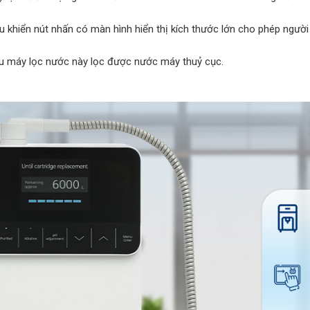
hống RO cho ngành thực
Công suất RO từ 10m3-100m
phẩm
ều khiển nút nhấn có màn hình hiển thị kích thước lớn cho phép người
u máy lọc nước này lọc được nước máy thuỷ cục.