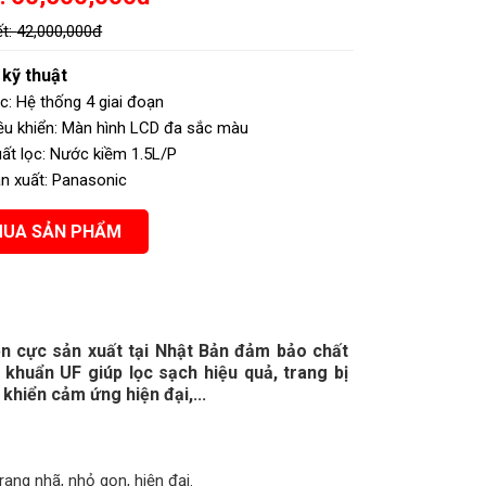
ết:
42,000,000đ
kỹ thuật
Hệ thống có màng UF
ọc: Hệ thống 4 giai đoạn
ều khiển: Màn hình LCD đa sắc màu
ất lọc: Nước kiềm 1.5L/P
n xuất: Panasonic
MUA SẢN PHẨM
ện cực sản xuất tại Nhật Bản đảm bảo chất
khuẩn UF giúp lọc sạch hiệu quả, trang bị
 khiển cảm ứng hiện đại,...
ang nhã, nhỏ gọn, hiện đại.