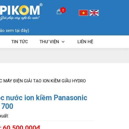
0
ảo xem tại đây)
TIN TỨC
THƯ VIỆN
LIÊN HỆ
 MÁY ĐIỆN GIẢI TẠO ION KIỀM GIẦU HYDRO
ọc nước ion kiềm Panasonic
 700
xuất:
:
60,500,000đ