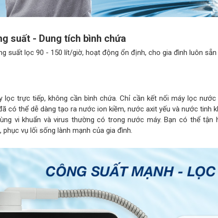
g suất - Dung tích bình chứa
ng suất lọc 90 - 150 lít/giờ, hoạt động ổn định, cho gia đình luôn sẵ
y lọc trực tiếp, không cần bình chứa. Chỉ cần kết nối máy lọc nướ
đã có thể dễ dàng tạo ra nước ion kiềm, nước axit yếu và nước tinh kh
cùng vi khuẩn và virus thường có trong nước máy. Bạn có thể tận
, phục vụ lối sống lành mạnh của gia đình.