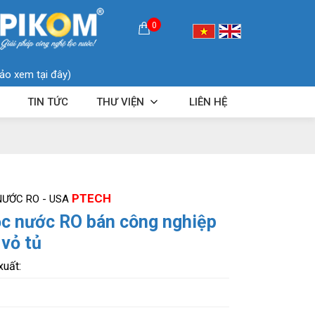
0
ảo xem tại đây)
TIN TỨC
THƯ VIỆN
LIÊN HỆ
PTECH
NƯỚC RO - USA
ọc nước RO bán công nghiệp
vỏ tủ
xuất: