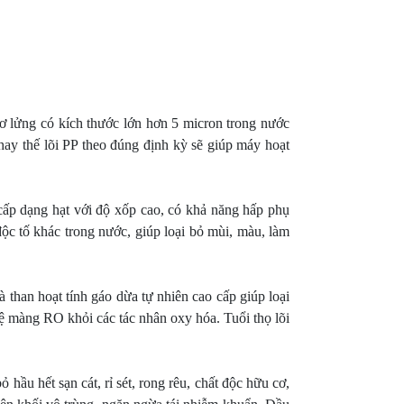
0m3
Xử lý nước RO cho Công Nghiệp
lơ lửng có kích thước lớn hơn 5 micron trong nước
hay thế lõi PP theo đúng định kỳ sẽ giúp máy hoạt
 cấp dạng hạt với độ xốp cao, có khả năng hấp phụ
ộc tố khác trong nước, giúp loại bỏ mùi, màu, làm
 than hoạt tính gáo dừa tự nhiên cao cấp giúp loại
vệ màng RO khỏi các tác nhân oxy hóa. Tuổi thọ lõi
ầu hết sạn cát, rỉ sét, rong rêu, chất độc hữu cơ,