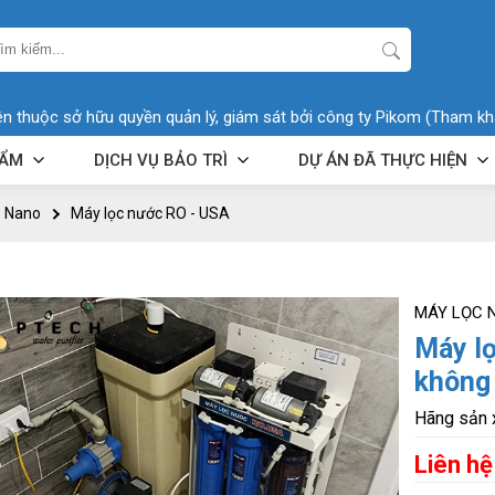
ên thuộc sở hữu quyền quản lý, giám sát bởi công ty Pikom (Tham kh
HẨM
DỊCH VỤ BẢO TRÌ
DỰ ÁN ĐÃ THỰC HIỆN
- Nano
Máy lọc nước RO - USA
MÁY LỌC 
Máy l
không 
Hãng sản 
Liên hệ