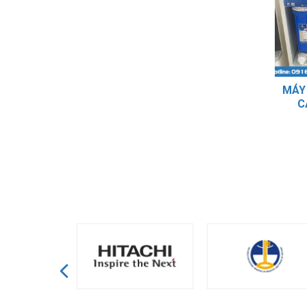
MÁY
C