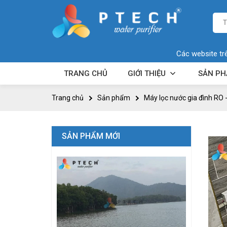
Các website tr
TRANG CHỦ
GIỚI THIỆU
SẢN P
Trang chủ
Sản phẩm
Máy lọc nước gia đình RO 
SẢN PHẨM MỚI