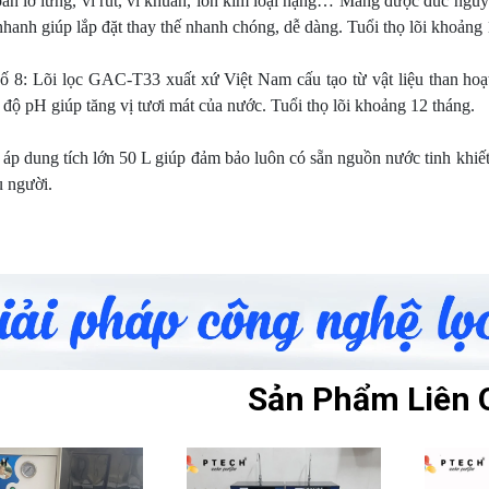
bẩn lơ lửng, vi rút, vi khuẩn, ion kim loại nặng… Màng được đúc ngu
hanh giúp lắp đặt thay thế nhanh chóng, dễ dàng. Tuổi thọ lõi khoảng 
số 8: Lõi lọc GAC-T33 xuất xứ Việt Nam cấu tạo từ vật liệu than hoạ
độ pH giúp tăng vị tươi mát của nước. Tuổi thọ lõi khoảng 12 tháng.
 áp dung tích lớn 50 L giúp đảm bảo luôn có sẵn nguồn nước tinh khiết
u người.
Sản Phẩm Liên 