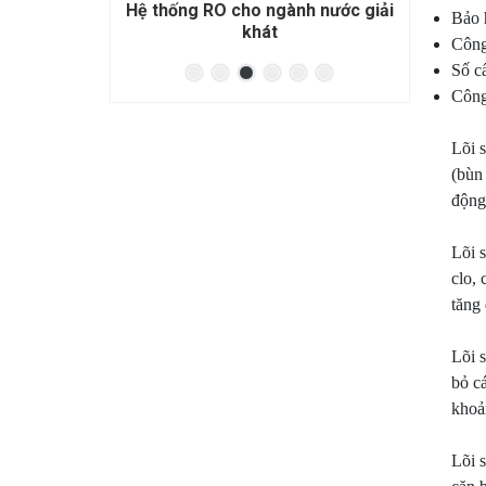
ành nước giải
Hệ thống RO cho đóng bình đóng
Hệ 
Bảo 
chai
Công
Số cấ
Công
Lõi 
(bùn
động 
Lõi 
clo,
tăng
Lõi s
bỏ c
khoả
Lõi 