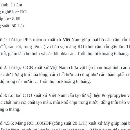
thống RO cho ngành thực
Công suất RO từ 10m3-10
hành: 1 năm
phẩm
 nghệ lọc: RO
p lọc: 8 lõi
 suất: 50 L/h
số 1: Lõi lọc PP 5 micron xuất xứ Việt Nam giúp loại bỏ các cặn bẩn 
 đất, sạn cát, rong rêu…) và bảo vệ màng RO khỏi cặn bẩn gây tắc. T
tốt, giảm tải cho bơm và các lõi phía sau. Tuổi thọ lõi khoảng 6 tháng.
số 2: Lõi lọc OCB xuất xứ Việt Nam chứa vật liệu than hoạt tính cao
 các dư lượng khí hóa lỏng, các chất hữu cơ cũng như các thành phần đ
 độ trong của nước… Tuổi thọ lõi khoảng 6 tháng.
ố 3: Lõi lọc CTO xuất xứ Việt Nam cấu tạo từ vật liệu Polypropylen và
ác chất hữu cơ, chất tạo màu, mùi khó chịu trong nước, đồng thời bảo 
ng 6 tháng.
số 4,5,6: Màng RO 100GDP (công suất 20 L/H) xuất xứ Mỹ giúp loại bỏ h