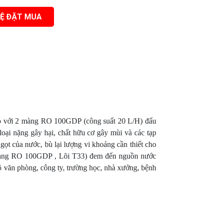
HỆ ĐẶT MUA
lợ
Hệ thống có màng UF
p với 2 màng RO 100GDP (công suất 20 L/H) đấu
loại nặng gây hại, chất hữu cơ gây mùi và các tạp
gọt của nước, bù lại lượng vi khoáng cần thiết cho
 Màng RO 100GDP , Lõi T33) đem đến nguồn nước
mô văn phòng, công ty, trường học, nhà xưởng, bệnh