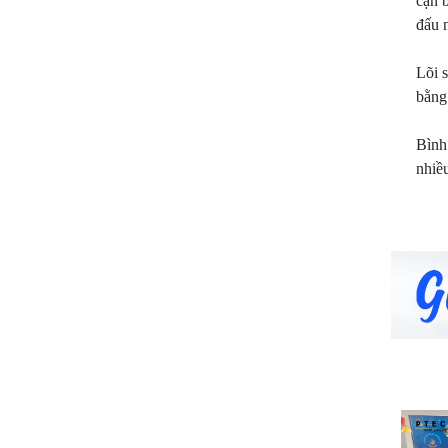
cặn 
đấu n
Lõi 
bằng 
Bình
nhiề