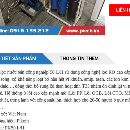
LIÊN 
 giếng khoan, nước ngầm
Nước nhiễm mặn hay nước 
 TIẾT SẢN PHẨM
THÔNG TIN THÊM
lọc nước bán công nghiệp 50 L/H sử dụng công nghệ lọc RO cao cấ
 song, có khả năng loại bỏ hầu hết vi khuẩn, amip, asen, các ion kim 
khác…, đồng thời bổ sung lõi than hoạt tính T33 nhằm ổn định lại vị n
hể. Hệ thống 8 lõi cao cấp mạnh mẽ (Lõi PP, Lõi OCB, Lõi CTO,
khiết, trong lành với công suất lớn, thích hợp cho 20-50 người ở quy 
n…
 xứ: Việt Nam
ng hiệu: Pikom
l: PK50 L/H