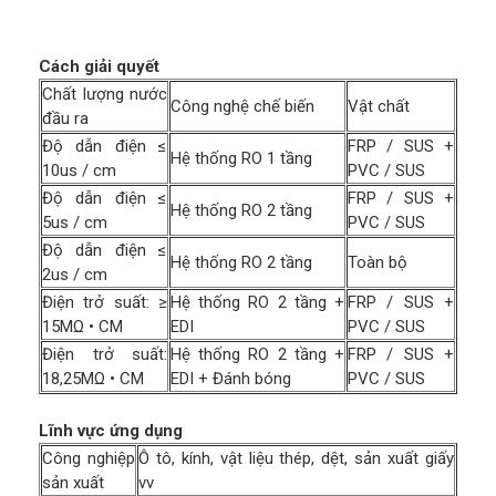
Cách giải quyết
Chất lượng nước
Công nghệ chế biến
Vật chất
đầu ra
Độ dẫn điện ≤
FRP / SUS +
Hệ thống RO 1 tầng
10us / cm
PVC / SUS
Độ dẫn điện ≤
FRP / SUS +
Hệ thống RO 2 tầng
5us / cm
PVC / SUS
Độ dẫn điện ≤
Hệ thống RO 2 tầng
Toàn bộ
2us / cm
Điện trở suất: ≥
Hệ thống RO 2 tầng +
FRP / SUS +
15MΩ • CM
EDI
PVC / SUS
Điện trở suất:
Hệ thống RO 2 tầng +
FRP / SUS +
18,25MΩ • CM
EDI + Đánh bóng
PVC / SUS
Lĩnh vực ứng dụng
Công nghiệp
Ô tô, kính, vật liệu thép, dệt, sản xuất giấy
sản xuất
vv