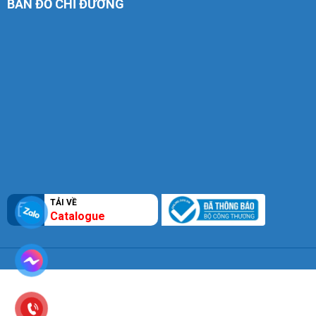
BẢN ĐỒ CHỈ ĐƯỜNG
TẢI VỀ
Catalogue