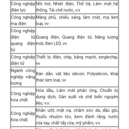
Công nghiệp
Nồi hơi, Nhiệt điện, Thế hệ, Làm mát hệ
điện lực
thống, Tái chế nước, v.v.
Công nghiệp
Màng phủ, chiếu sáng, làm mát, mạ kim
mạ điện
loại, vv
Công nghiệp
điện tử
Quang điện, Quang điện tử, Năng lượng
quang điện
mới, Đèn LED, vv
tử
Công nghiệp
Thiết bị điện, chip, bảng mạch, singlechip,
điện tử
vv
Ngành công
Bán dẫn, vật liệu silicon, Polysilicon, khai
nghiệp năng
thác kim loại, vv
lượng
Hóa dầu, Làm mát phản ứng, Chuẩn bị
Công nghiệp
dung dịch, Sản xuất và chế biến nguyên
hóa chất
liệu, v.v.
Khăn ướt, mặt nạ, chăm sóc da, dầu gội,
Công nghiệp
thuốc nhuộm tóc, kem đánh răng, nước
hóa chất
rửa tay, chất tẩy rửa, mỹ phẩm, v.v.