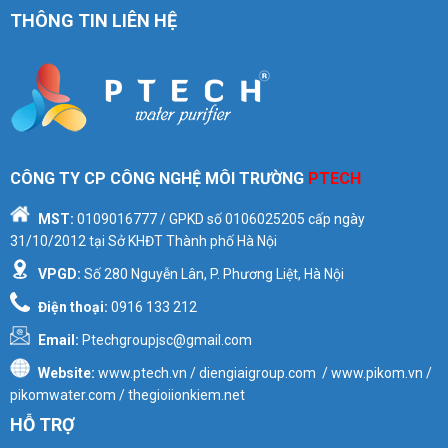
THÔNG TIN LIÊN HỆ
CÔNG TY CP CÔNG NGHỆ MÔI TRƯỜNG
PTECH
MST:
0109016777
/ GPKD số
0106025205
cấp ngày
31/10/2012 tại Sở KHĐT Thành phố Hà Nội
VPGD:
Số 280 Nguyễn Lân, P. Phương Liệt, Hà Nội
Điện thoại:
0916 133 212
Email:
Ptechgroupjsc@gmail.com
Website:
www.ptech.vn / diengiaigroup.com / www.pikom.vn /
pikomwater.com / thegioiionkiem.net
HỖ TRỢ