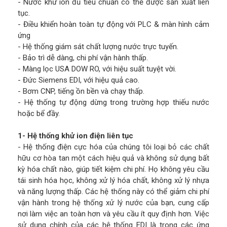
- Nước khử ion đủ tiêu chuẩn có thể được sản xuất liên
tục.
- Điều khiển hoàn toàn tự động với PLC & màn hình cảm
ứng
- Hệ thống giám sát chất lượng nước trực tuyến.
- Bảo trì dễ dàng, chi phí vận hành thấp.
- Màng lọc USA DOW RO, với hiệu suất tuyệt vời.
- Đức Siemens EDI, với hiệu quả cao.
- Bơm CNP, tiếng ồn bền và chạy thấp.
- Hệ thống tự động dừng trong trường hợp thiếu nước
hoặc bể đầy.
1- Hệ thống khử ion điện liên tục
- Hệ thống điện cực hóa của chúng tôi loại bỏ các chất
hữu cơ hòa tan một cách hiệu quả và không sử dụng bất
kỳ hóa chất nào, giúp tiết kiệm chi phí. Họ không yêu cầu
tái sinh hóa học, không xử lý hóa chất, không xử lý nhựa
và năng lượng thấp. Các hệ thống này có thể giảm chi phí
vận hành trong hệ thống xử lý nước của bạn, cung cấp
nơi làm việc an toàn hơn và yêu cầu ít quy định hơn. Việc
sử dụng chính của các hệ thống EDI là trong các ứng