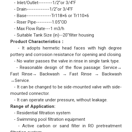
- Inlet/Outlet--------1/2″or 3/4″F
- Drain-------------1/2″or 3/4″F
- Base--------------Tr118×6 or Tr110×6
- Riser Pipe---------1.05″OD
- Max Flow Rate---1 m3/h
- Suitable Tank Size (in)--20″filter housing
Product Characteristics：
- It adopts hermetic head faces with high degree
pottery and corrosion resistance for opening and closing.
- No water passes the valve in rinse in single tank type.
- Reasonable design of the flow passage: Service→
Fast Rinse→ Backwash → Fast Rinse → Backwash
→Service.
- It can be changed to be side-mounted valve with side-
mounted connector.
- It can operate under pressure, without leakage.
Range of Application:
- Residential filtration system
- Swimming pool filtration equipment
- Active carbon or sand filter in RO pretreatment