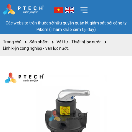
Các website trên thuộc sở hữu quyền quản lý, giám sát bởi công ty
Pikom (Tham khảo xem tại đây)
Trang chủ
Sản phẩm
Vật tư - Thiết bị lọc nước
Linh kiện công nghiệp - van lọc nước