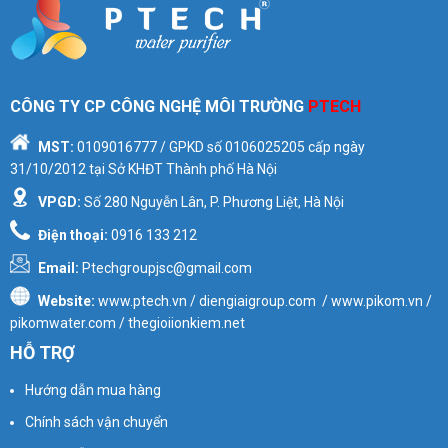
CÔNG TY CP CÔNG NGHỆ MÔI TRƯỜNG
PTECH
MST:
0109016777
/ GPKD số
0106025205
cấp ngày
31/10/2012 tại Sở KHĐT Thành phố Hà Nội
VPGD:
Số 280 Nguyễn Lân, P. Phương Liệt, Hà Nội
Điện thoại:
0916 133 212
Email:
Ptechgroupjsc@gmail.com
Website:
www.ptech.vn / diengiaigroup.com / www.pikom.vn /
pikomwater.com / thegioiionkiem.net
HỖ TRỢ
Hướng dẫn mua hàng
Chính sách vận chuyển