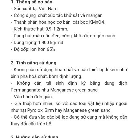
1. Thông số cơ bản
- Sản xuất tại Việt Nam.
- Công dụng: chất xúc tác khử sắt và mangan.
- Thành phần hóa học cơ bản: cát bọc KMnO4.
- Kích thước hạt: 0,9-1,2mm.
- Dạng hạt màu nâu đen, cứng, khô rời, có góc cạnh.
- Dung trọng: 1.400 kg/m3.
- Độ xốp: lớn hơn 65%
2. Tính năng sử dụng
- Không cần sử dụng hóa chất và các thiết bị đi kèm như
bình pha hoá chất, bơm định lượng.
- Không cần tái sinh định kỳ bằng dung dịch
Permanganate như Manganese green sand.
- Vận hành đơn giản.
- Giá thấp hơn nhiều so với các loại vật liệu nhập ngoại
như hạt Pyrolox, Birm hay Manganese green sand.
- Có thể đưa vào các bể lọc đang sử dụng mà không cần
thay đổi cấu trúc bể.
3. Hướng dẫn sử dụng