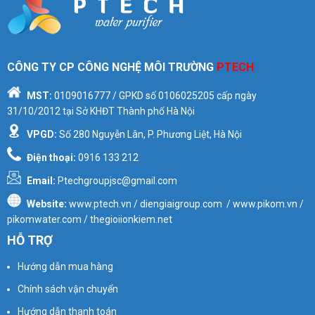
CÔNG TY CP CÔNG NGHỆ MÔI TRƯỜNG
PTECH
MST:
0109016777
/ GPKD số
0106025205
cấp ngày
31/10/2012 tại Sở KHĐT Thành phố Hà Nội
VPGD:
Số 280 Nguyễn Lân, P. Phương Liệt, Hà Nội
Điện thoại:
0916 133 212
Email:
Ptechgroupjsc@gmail.com
Website:
www.ptech.vn / diengiaigroup.com / www.pikom.vn /
pikomwater.com / thegioiionkiem.net
HỖ TRỢ
Hướng dẫn mua hàng
Chính sách vận chuyển
Hướng dẫn thanh toán