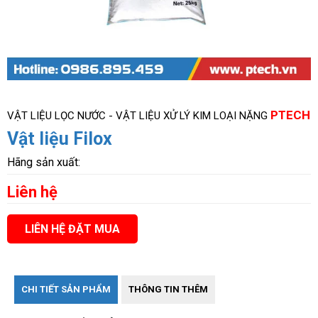
PTECH
VẬT LIỆU LỌC NƯỚC - VẬT LIỆU XỬ LÝ KIM LOẠI NẶNG
Vật liệu Filox
Hãng sản xuất:
Liên hệ
LIÊN HỆ ĐẶT MUA
CHI TIẾT SẢN PHẨM
THÔNG TIN THÊM