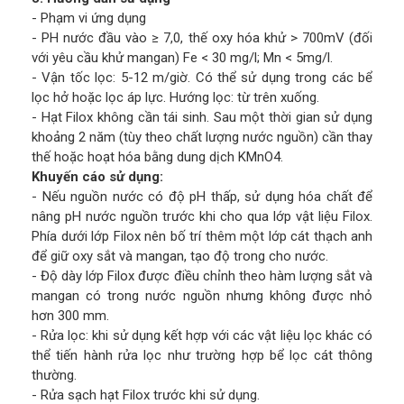
- Phạm vi ứng dụng
- PH nước đầu vào ≥ 7,0, thế oxy hóa khử > 700mV (đối
với yêu cầu khử mangan) Fe < 30 mg/l; Mn < 5mg/l.
- Vận tốc lọc: 5-12 m/giờ. Có thể sử dụng trong các bể
lọc hở hoặc lọc áp lực. Hướng lọc: từ trên xuống.
- Hạt Filox không cần tái sinh. Sau một thời gian sử dụng
khoảng 2 năm (tùy theo chất lượng nước nguồn) cần thay
thế hoặc hoạt hóa bằng dung dịch KMnO4.
Khuyến cáo sử dụng:
- Nếu nguồn nước có độ pH thấp, sử dụng hóa chất để
nâng pH nước nguồn trước khi cho qua lớp vật liệu Filox.
Phía dưới lớp Filox nên bố trí thêm một lớp cát thạch anh
để giữ oxy sắt và mangan, tạo độ trong cho nước.
- Độ dày lớp Filox được điều chỉnh theo hàm lượng sắt và
mangan có trong nước nguồn nhưng không được nhỏ
hơn 300 mm.
- Rửa lọc: khi sử dụng kết hợp với các vật liệu lọc khác có
thể tiến hành rửa lọc như trường hợp bể lọc cát thông
thường.
- Rửa sạch hạt Filox trước khi sử dụng.