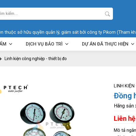
ên thuộc sở hữu quyền quản lý, giám sát bởi công ty Pikom (Tham kh
HẨM
DỊCH VỤ BẢO TRÌ
DỰ ÁN ĐÃ THỰC HIỆN
Linh kiện công nghiệp - thiết bị đo
LINH KIỆN
Đồng h
Hãng sản 
Liên hệ
Mô tả ngắ