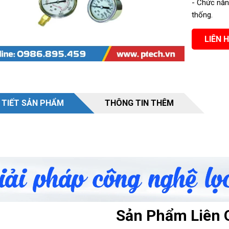
- Chức năng
thống.
giếng khoan, nước ngầm
Nước nhiễm mặn hay nước lợ
LIÊN 
 TIẾT SẢN PHẨM
THÔNG TIN THÊM
Sản Phẩm Liên 