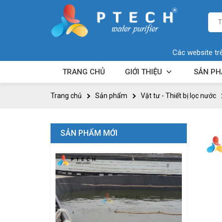
Các website tr
TRANG CHỦ
GIỚI THIỆU
SẢN P
Trang chủ
Sản phẩm
Vật tư - Thiết bị lọc nước
SẢN PHẨM MỚI