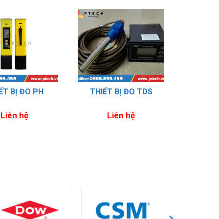
3
Xử lý nước RO cho Công Nghiệp
ẾT BỊ ĐO PH
THIẾT BỊ ĐO TDS
Liên hệ
Liên hệ