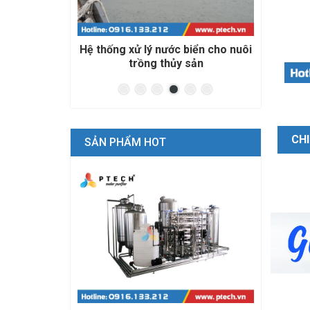
ước mặt
Hệ thống xử lý nước biển cho nuôi
Nước 
trồng thủy sản
CHI
SẢN PHẨM HOT