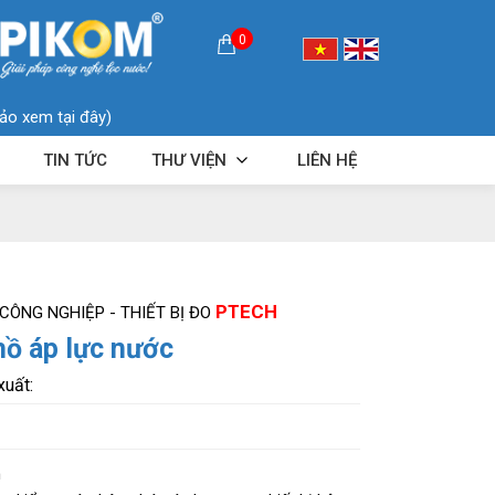
0
ảo xem tại đây)
TIN TỨC
THƯ VIỆN
LIÊN HỆ
PTECH
 CÔNG NGHIỆP - THIẾT BỊ ĐO
ồ áp lực nước
xuất:
n