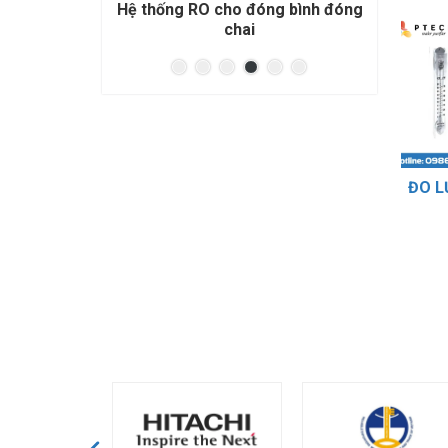
nh nước giải
Hệ thống RO cho đóng bình đóng
Hệ t
chai
ĐO L