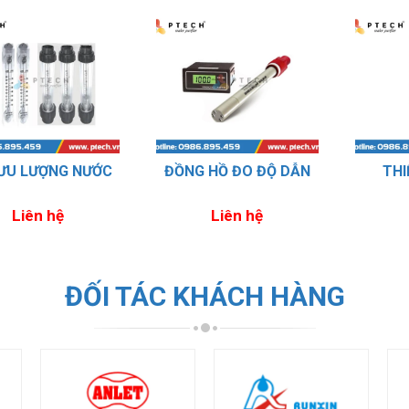
hống RO cho ngành thực
Công suất RO từ 10m3-100m
phẩm
ƯU LƯỢNG NƯỚC
ĐỒNG HỒ ĐO ĐỘ DẪN
THI
Liên hệ
Liên hệ
ĐỐI TÁC KHÁCH HÀNG