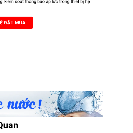
: kiểm soát thông báo áp lực trong thiết bị hệ
Hệ thống có màng UF
HỆ ĐẶT MUA
Quan