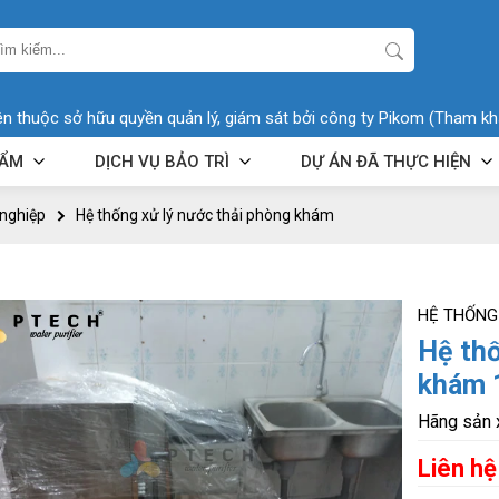
ên thuộc sở hữu quyền quản lý, giám sát bởi công ty Pikom (Tham kh
HẨM
DỊCH VỤ BẢO TRÌ
DỰ ÁN ĐÃ THỰC HIỆN
 nghiệp
Hệ thống xử lý nước thải phòng khám
HỆ THỐNG
Hệ thố
khám 
Hãng sản 
Liên hệ