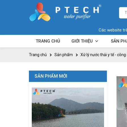
Các website tr
TRANG CHỦ
GIỚI THIỆU
SẢN P
Trang chủ
Sản phẩm
Xử lý nước thải y tế - công
SẢN PHẨM MỚI