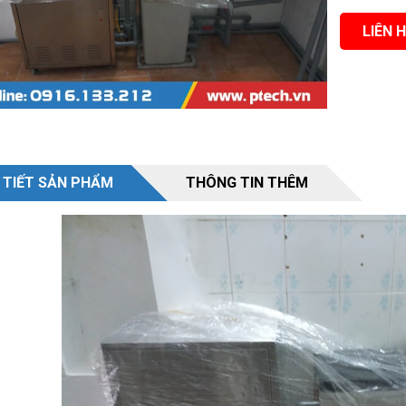
LIÊN 
giếng khoan, nước ngầm
Nước nhiễm mặn hay nước lợ
 TIẾT SẢN PHẨM
THÔNG TIN THÊM