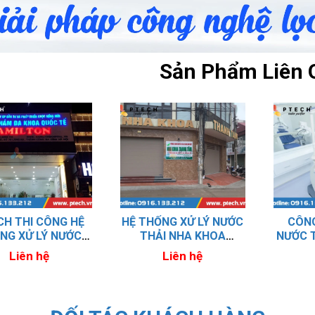
Sản Phẩm Liên 
CH THI CÔNG HỆ
HỆ THỐNG XỬ LÝ NƯỚC
CÔNG
NG XỬ LÝ NƯỚC
THẢI NHA KHOA
NƯỚC 
 PHÒNG KHÁM ĐA
THANH TÂM
Liên hệ
Liên hệ
HOA QUỐC TẾ
HAMILTON