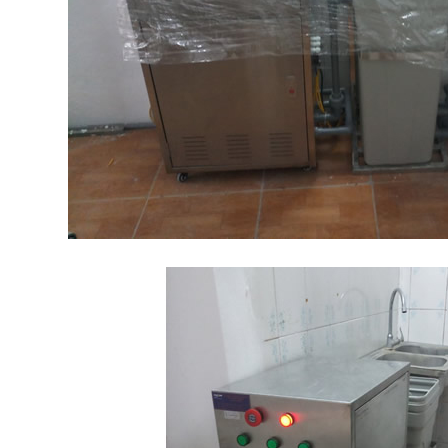
hống RO cho ngành thực
Công suất RO từ 10m3-100m
phẩm