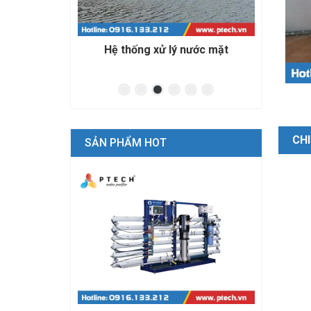
ước mặt
Hệ thống xử lý nước biển cho nuôi
Nước 
trồng thủy sản
CHI
SẢN PHẨM HOT