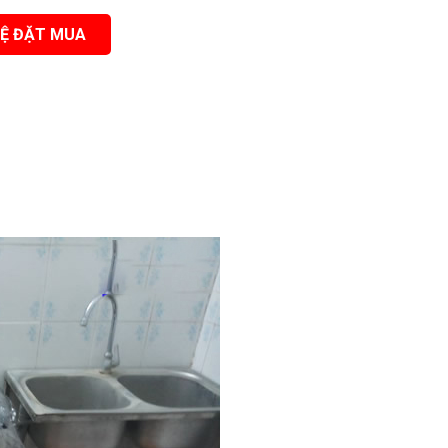
HỆ ĐẶT MUA
Hệ thống có màng UF