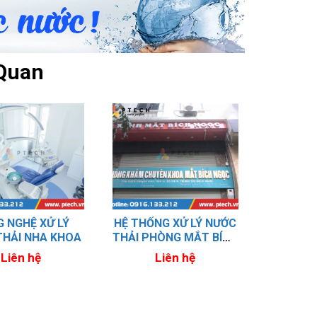
Quan
 NGHỆ XỬ LÝ
HỆ THỐNG XỬ LÝ NƯỚC
HỆ THỐN
THẢI NHA KHOA
THẢI PHÒNG MẮT BÍCH
THẢI 
NGỌC
RĂNG -
Liên hệ
Liên hệ
L