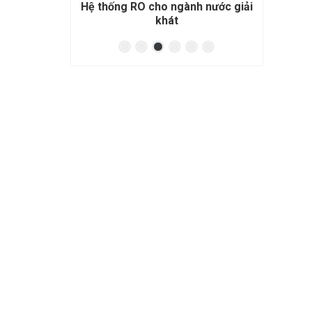
nh nước giải
Hệ thống RO cho đóng bình đóng
Hệ t
chai