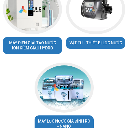
MÁY ĐIỆN GIẢI TẠO NƯỚC
VẬT TƯ - THIẾT BỊ LỌC NƯỚC
ION KIỀM GIẦU HYDRO
MÁY LỌC NƯỚC GIA ĐÌNH RO
- NANO