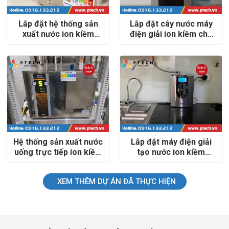
Lắp đặt hệ thống sản
Lắp đặt cây nước máy
xuất nước ion kiềm
điện giải ion kiềm cho
đóng chai, đóng bình
trường quốc tế Nhật
Ion One - Vĩnh Phúc
Bản
Hệ thống sản xuất nước
Lắp đặt máy điện giải
uống trực tiếp ion kiềm
tạo nước ion kiềm
giàu hydro cho Công ty
Panasonic TK-AS66
cổ phần Giải pháp thanh
XEM THÊM DỰ ÁN ĐÃ THỰC HIỆN
toán Việt Nam VNPay