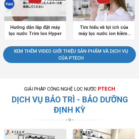
Hướng dẫn lắp đặt máy
Tìm hiểu về lợi ích của
lọc nước Trim Ion Hyper
máy lọc nước ion kiềm |
Bác sĩ Trần Minh Giang -
Bệnh viện Gia Định
XEM THÊM VIDEO GIỚI THIỆU SẢN PHẨM VÀ DỊCH VỤ
CỦA PTECH
PTECH
GIẢI PHÁP CÔNG NGHỆ LỌC NƯỚC
DỊCH VỤ BẢO TRÌ - BẢO DƯỠNG
ĐỊNH KỲ