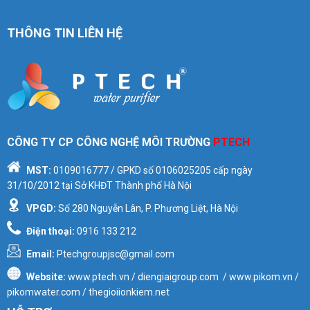
THÔNG TIN LIÊN HỆ
CÔNG TY CP CÔNG NGHỆ MÔI TRƯỜNG
PTECH
MST:
0109016777
/ GPKD số
0106025205
cấp ngày
31/10/2012 tại Sở KHĐT Thành phố Hà Nội
VPGD:
Số 280 Nguyễn Lân, P. Phương Liệt, Hà Nội
Điện thoại:
0916 133 212
Email:
Ptechgroupjsc@gmail.com
Website:
www.ptech.vn / diengiaigroup.com / www.pikom.vn /
pikomwater.com / thegioiionkiem.net