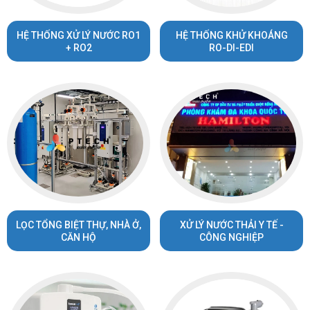
HỆ THỐNG XỬ LÝ NƯỚC RO1
HỆ THỐNG KHỬ KHOÁNG
+ RO2
RO-DI-EDI
LỌC TỔNG BIỆT THỰ, NHÀ Ở,
XỬ LÝ NƯỚC THẢI Y TẾ -
CĂN HỘ
CÔNG NGHIỆP