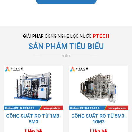
PTECH
GIẢI PHÁP CÔNG NGHỆ LỌC NƯỚC
SẢN PHẨM TIÊU BIỂU
CÔNG SUẤT RO TỪ 1M3-
CÔNG SUẤT RO TỪ 5M3-
5M3
10M3
Liên hệ
Liên hệ