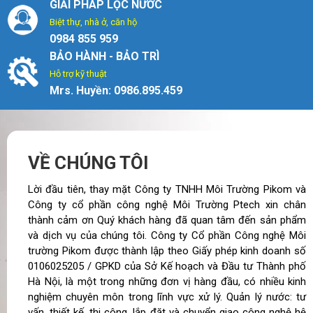
GIẢI PHÁP LỌC NƯỚC
Biệt thự, nhà ở, căn hộ
0984 855 959
BẢO HÀNH - BẢO TRÌ
Hỗ trợ kỹ thuật
Mrs. Huyền: 0986.895.459
VỀ CHÚNG TÔI
Lời đầu tiên, thay mặt Công ty TNHH Môi Trường Pikom và
Công ty cổ phần công nghệ Môi Trường Ptech xin chân
thành cảm ơn Quý khách hàng đã quan tâm đến sản phẩm
và dịch vụ của chúng tôi. Công ty Cổ phần Công nghệ Môi
trường Pikom được thành lập theo Giấy phép kinh doanh số
0106025205 / GPKD của Sở Kế hoạch và Đầu tư Thành phố
Hà Nội, là một trong những đơn vị hàng đầu, có nhiều kinh
nghiệm chuyên môn trong lĩnh vực xử lý. Quản lý nước: tư
vấn, thiết kế, thi công, lắp đặt và chuyển giao công nghệ hệ