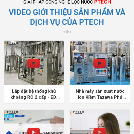
PTECH
GIẢI PHÁP CÔNG NGHỆ LỌC NƯỚC
VIDEO GIỚI THIỆU SẢN PHẨM VÀ
DỊCH VỤ CỦA PTECH
Lắp đặt hệ thống khử
Nhà máy sản xuất nước
khoáng RO 2 cấp - EDI
Ion Kiềm Tazawa Phú
cho nhà máy Hàn Quốc
Quốc