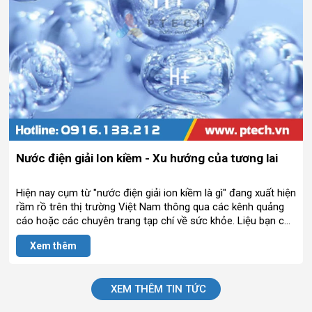
Nước điện giải Ion kiềm - Xu hướng của tương lai
Hiện nay cụm từ "nước điện giải ion kiềm là gì" đang xuất hiện
rầm rồ trên thị trường Việt Nam thông qua các kênh quảng
cáo hoặc các chuyên trang tạp chí về sức khỏe. Liệu bạn có
biết cụ thể cụm từ này là gì và nó có những công dụng, nguy
Xem thêm
hiểm nào không? Hôm nay các bạn hãy cùng Thế Giới Điện
Giải tìm hiểu về loại nước này nhé!
XEM THÊM TIN TỨC